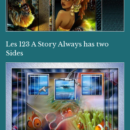
Les 123 A Story Always has two
Sides