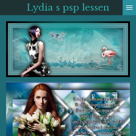
Lydia s psp
lessen
Ga
direct
naar
de
hoofdinhoud