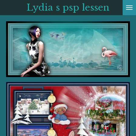
Lydia s psp
lessen
Ga
direct
naar
de
hoofdinhoud