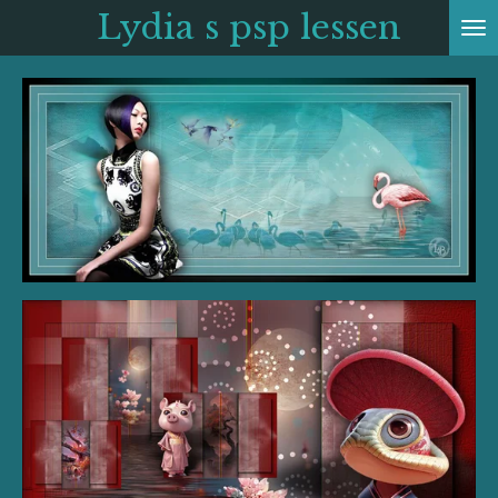
Lydia s psp
lessen
Ga
direct
naar
de
hoofdinhoud