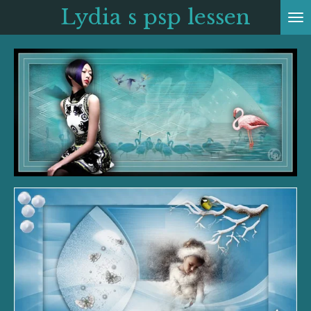
Lydia s psp
lessen
Ga
direct
naar
de
hoofdinhoud