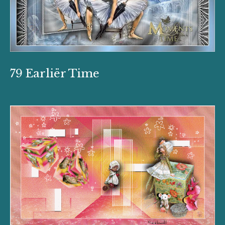
79 Earliër Time