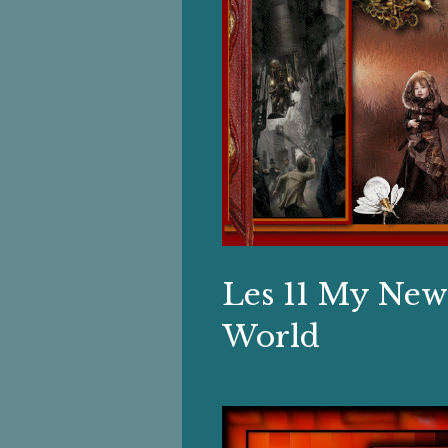
Les 11 My Ne
World