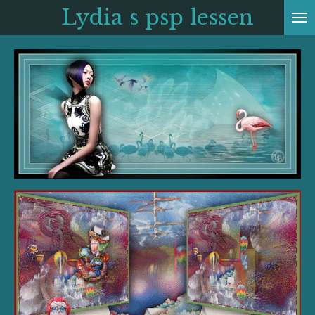
Lydia s psp
lessen
Ga
direct
naar
de
hoofdinhoud