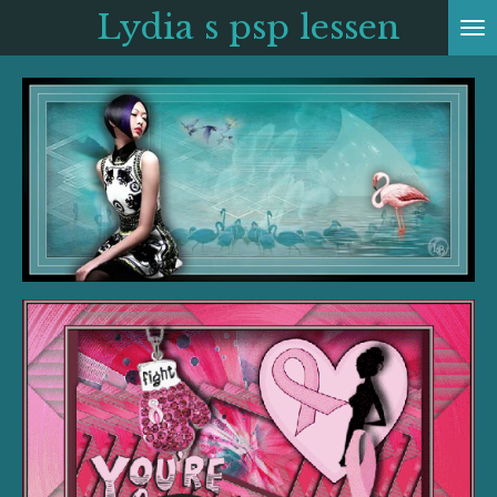
Lydia s psp
lessen
Ga
direct
naar
de
hoofdinhoud